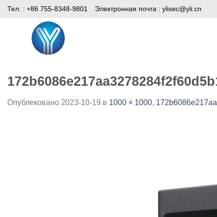
Skip
Тел. : +86 755-8348-9801
Электронная почта :
ylisec@yli.cn
to
content
Дом
Продукты
СМИ
172b6086e217aa3278284f2f60d5b
Опублековано
2023-10-19
в
1000 × 1000
,
172b6086e217aa