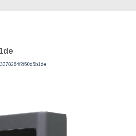
Случай
Коммерция
Услуга
видео
О нас
1de
3278284f2f60d5b1de