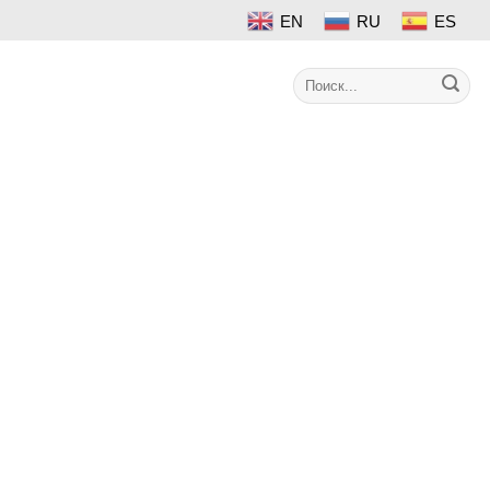
EN
RU
ES
Search
Контакт
for: