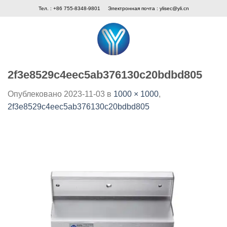
Skip
Тел. : +86 755-8348-9801
Электронная почта :
ylisec@yli.cn
to
content
2f3e8529c4eec5ab376130c20bdbd805
Опублековано
2023-11-03
в
1000 × 1000
,
2f3e8529c4eec5ab376130c20bdbd805