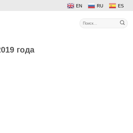
EN
RU
ES
Search
Контакт
for:
019 года