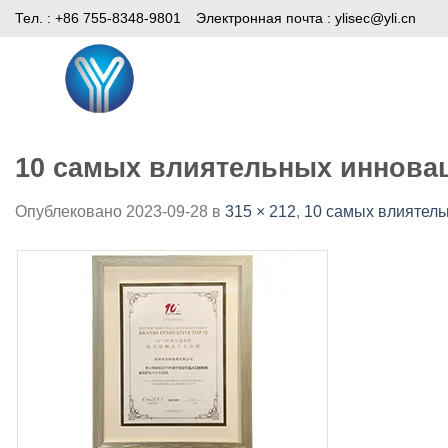
Skip
Тел. : +86 755-8348-9801
Электронная почта :
ylisec@yli.cn
to
content
Дом
Продукты
СМИ
10 самых влиятельных инновац
Опублековано
2023-09-28
в
315 × 212
,
10 самых влиятель