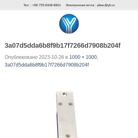
Skip
Тел. : +86 755-8348-9801
Электронная почта :
ylisec@yli.cn
to
content
3a07d5dda6b8f9b17f7266d7908b204f
Опублековано
2023-10-26
в
1000 × 1000
,
3a07d5dda6b8f9b17f7266d7908b204f