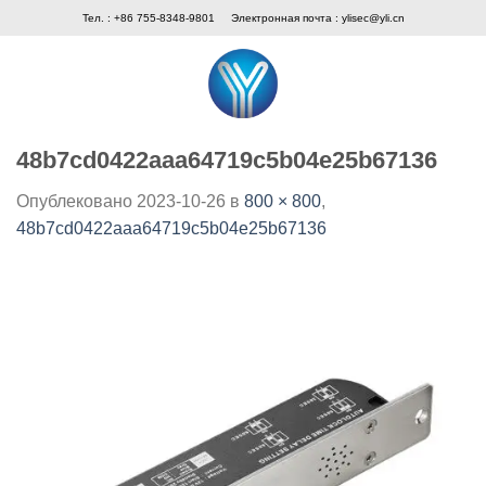
Skip
Тел. : +86 755-8348-9801
Электронная почта :
ylisec@yli.cn
to
content
48b7cd0422aaa64719c5b04e25b67136
Опублековано
2023-10-26
в
800 × 800
,
48b7cd0422aaa64719c5b04e25b67136