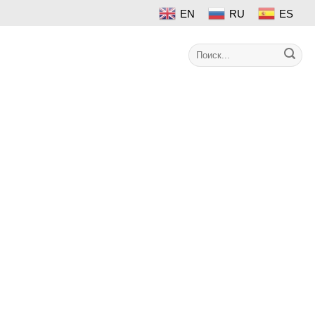
EN
RU
ES
Search
Контакт
for: