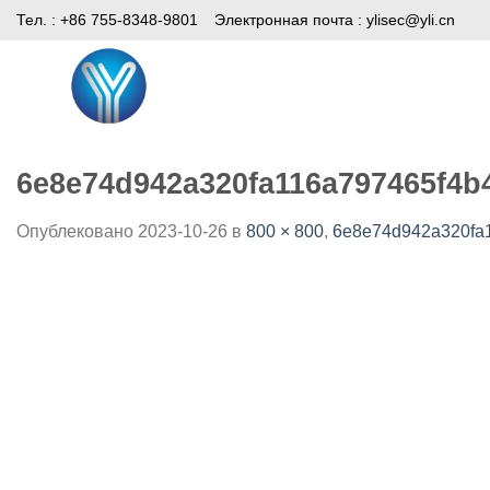
Skip
Тел. : +86 755-8348-9801
Электронная почта :
ylisec@yli.cn
to
content
Дом
Продукты
СМИ
6e8e74d942a320fa116a797465f4b
Опублековано
2023-10-26
в
800 × 800
,
6e8e74d942a320fa