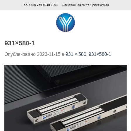
Skip
Тел. : +86 755-8348-9801
Электронная почта :
ylisec@yli.cn
to
content
931×580-1
Опублековано
2023-11-15
в
931 × 580
,
931×580-1