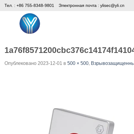
Skip
Тел. : +86 755-8348-9801
Электронная почта :
ylisec@yli.cn
to
content
Дом
Продукты
СМИ
1a76f8571200cbc376c14174f1410
Опублековано
2023-12-01
в
500 × 500
,
Взрывозащищенный