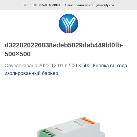
Skip
Тел. : +86 755-8348-9801
Электронная почта :
ylisec@yli.cn
to
content
d322820226038edeb5029dab449fd0fb-
500×500
Опублековано
2023-12-01
в
500 × 500
,
Кнопка выхода
изолированный барьер