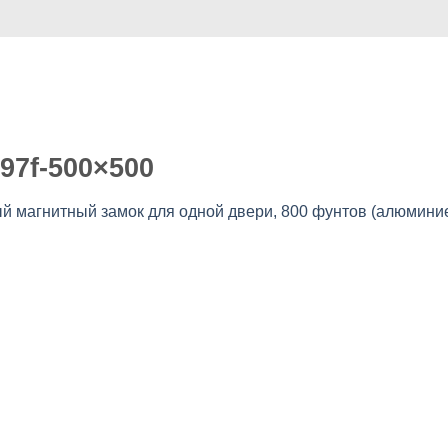
Случай
Коммерция
Услуга
видео
О нас
97f-500×500
магнитный замок для одной двери, 800 фунтов (алюмини