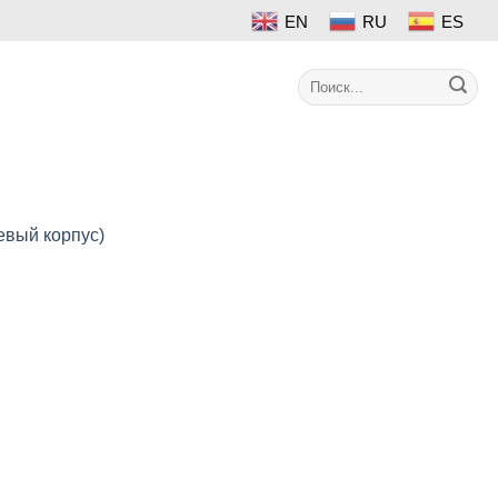
EN
RU
ES
Search
Контакт
for:
евый корпус)