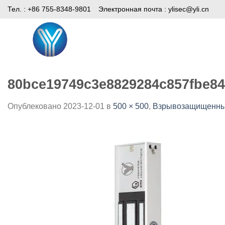
Skip
Тел. : +86 755-8348-9801
Электронная почта :
ylisec@yli.cn
to
content
Дом
Продукты
СМИ
80bce19749c3e8829284c857fbe84
Опублековано
2023-12-01
в
500 × 500
,
Взрывозащищенный 