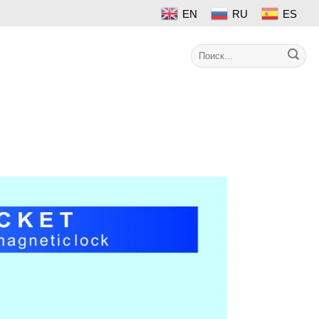
EN
RU
ES
Search
Контакт
for: