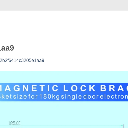
Случай
Коммерция
Услуга
видео
О нас
1aa9
2b2f6414c3205e1aa9