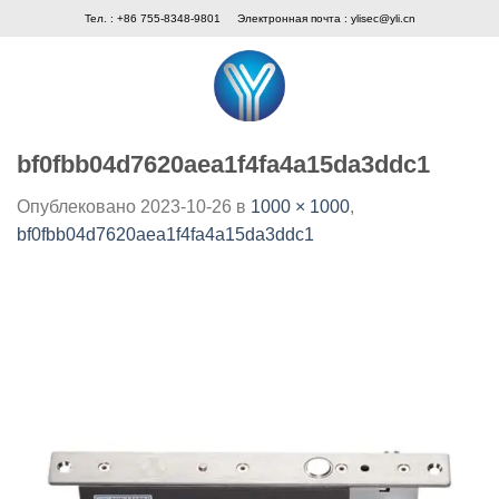
Skip
Тел. : +86 755-8348-9801
Электронная почта :
ylisec@yli.cn
to
content
bf0fbb04d7620aea1f4fa4a15da3ddc1
Опублековано
2023-10-26
в
1000 × 1000
,
bf0fbb04d7620aea1f4fa4a15da3ddc1