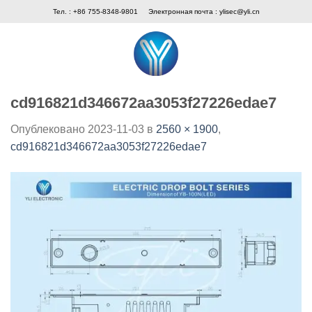
Skip
Тел. : +86 755-8348-9801
Электронная почта :
ylisec@yli.cn
to
content
cd916821d346672aa3053f27226edae7
Опублековано
2023-11-03
в
2560 × 1900
,
cd916821d346672aa3053f27226edae7