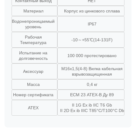
Контактный выход
НЕТ
Материал
Корпус из цинкового сплава
Водонепроницаемый
IP67
уровень
Рабочая
-10～+55℃(14-131F)
Температура
Испытание на
100 000 протестировано
долговечность
М16х1,5(4-8) Вилка кабельная
Аксессуар
взрывозащищенная
Масса
0,4 кг
Номер сертификата
ЕСМ 23 ATEX-B Ду 89
II 1G Ex ib IIC T6 Gb
АТЕХ
II 2D Ex ib IIIC T85°C/T100°C Db