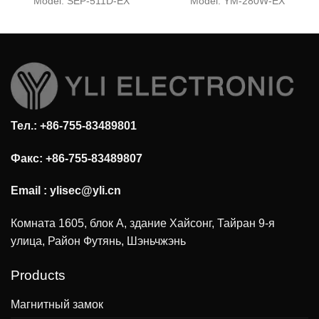
барьер с магнитным
магнитный замок для
Model:
SEP-511D-EX
Model:
YM-280W-EX
замком (двойная
одной двери, 600
дверь)
фунтов (корпус из
нержавеющей стали)
Тел.: +86-755-83489801
Факс: +86-755-83489807
Email :
ylisec@yli.cn
Комната 1605, блок А, здание Хайсонг, Тайран 9-я
улица, Район Футянь, Шэньчжэнь
Products
Магнитный замок