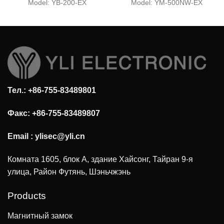
электрический болт
магнитный замок для
Model:
YB-200-EX
Model:
YM-500NW-EX
одной двери, 1200
фунтов (корпус из
нержавеющей стали)
Тел.: +86-755-83489801
Факс: +86-755-83489807
Email :
ylisec@yli.cn
Комната 1605, блок А, здание Хайсонг, Тайран 9-я
улица, Район Футянь, Шэньчжэнь
Products
Магнитный замок