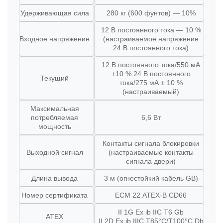
Удерживающая сила
280 кг (600 фунтов) — 10%
12 В постоянного тока — 10 %
Входное напряжение
(настраиваемое напряжение
24 В постоянного тока)
12 В постоянного тока/550 мА
±10 % 24 В постоянного
Текущий
тока/275 мА ± 10 %
(настраиваемый)
Максимальная
потребляемая
6,6 Вт
мощность
Контакты сигнала блокировки
Выходной сигнал
(настраиваемые контакты
сигнала двери)
Длина вывода
3 м (огнестойкий кабель GB)
Номер сертификата
ЕСМ 22 ATEX-B CD66
II 1G Ex ib IIC T6 Gb
АТЕХ
II 2D Ex ib IIIC T85°C/T100°C Db