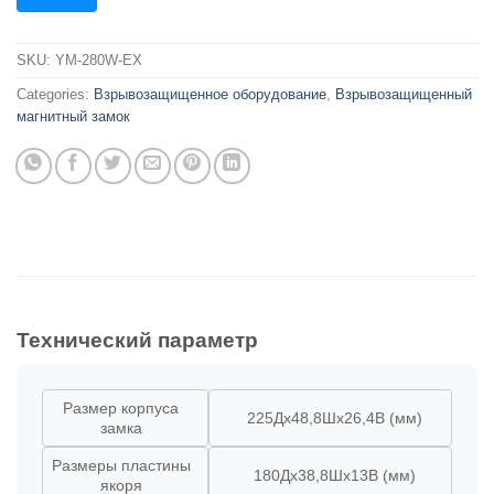
SKU:
YM-280W-EX
Categories:
Взрывозащищенное оборудование
,
Взрывозащищенный
магнитный замок
Технический параметр
Размер корпуса
225Дx48,8Шx26,4В (мм)
замка
Размеры пластины
180Дx38,8Шx13В (мм)
якоря