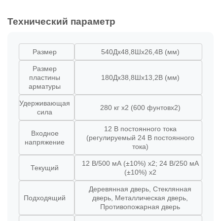
Технический параметр
Размер
540Дx48,8Шx26,4В (мм)
Размер
пластины
180Дx38,8Шx13,2В (мм)
арматуры
Удерживающая
280 кг x2 (600 фунтовx2)
сила
12 В постоянного тока
Входное
(регулируемый 24 В постоянного
напряжение
тока)
12 В/500 мА (±10%) x2; 24 В/250 мА
Текущий
(±10%) x2
Деревянная дверь, Стеклянная
Подходящий
дверь, Металлическая дверь,
Противопожарная дверь