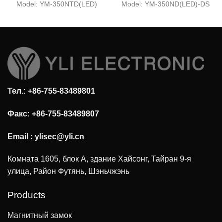
магнитный замок
магнитный замок
Model:
YM-350NTD(LED)
Model:
YM-350ND(LED)-DS
(светодиод и время)
(светодиод)
Тел.: +86-755-83489801
Факс: +86-755-83489807
Email :
ylisec@yli.cn
Комната 1605, блок А, здание Хайсонг, Тайран 9-я
улица, Район Футянь, Шэньчжэнь
Products
Магнитный замок