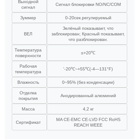
Выходной
Сигнал блокировки NO/NC/COM
сигнал
Зуммер
0-20сек.регулируемый
Зелёный показывает, что
ВЕЛ
заблокирован; Красный показывает,
что разблокирован.
Температура
≤+20℃
поверхности
Рабочая
'-20℃~+55℃(-4—131°F)
температура
Влажность
0~95% (без конденсации)
Отделка
Анодированный алюминий
покрытия
Масса
4,2 кг
MA CE-EMC CE-LVD FCC RoHS
Сертификат
REACH WEEE