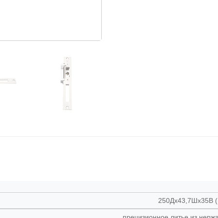
250Дx43,7Шx35В 
прецизионное литье из нерж