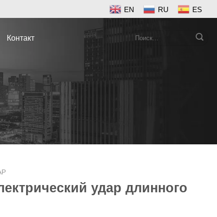
EN
RU
ES
Search
Контакт
for:
АР
лектрический удар длинного