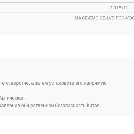
2.01E+11
MA CE-EMC CE-LVD FCC-VO
е отверстие, а затем установите его напрямую.
Артическая.
правления общественной безопасности Китая.