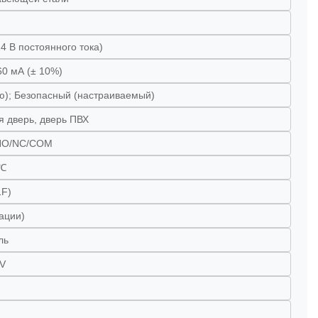
24 В постоянного тока)
60 мА (± 10%)
ю); Безопасный (настраиваемый)
я дверь, дверь ПВХ
 NO/NC/COM
0℃
1F)
ации)
ль
V