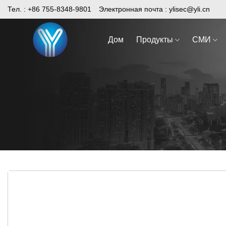
Skip
Тел. : +86 755-8348-9801
Электронная почта :
ylisec@yli.cn
to
content
Дом
Продукты
СМИ