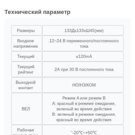
Технический параметр
Размеры
133Дx133xШ45(мм)
Входное
12~24 В переменного/постоянного
напряжение
тока
Текущий
≤120mA
Текущий
2А при 30 В постоянного тока
рейтинг
Выходной
НО/НЗ/КОМ
контакт
Режим A или режим B
A: красный в режиме ожидания,
ВЕЛ
зеленый во время действия
B: зеленый в режиме ожидания,
красный во время действия
Рабочая
'-20℃~+50℃