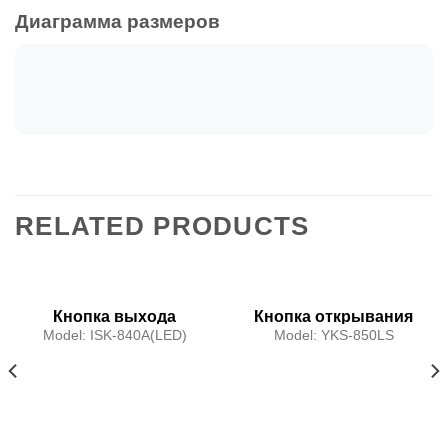
Диаграмма размеров
RELATED PRODUCTS
Кнопка выхода
Кнопка открывания
инфракрасного
двери со
Model:
ISK-840A(LED)
Model:
YKS-850LS
датчика
светодиодом
(нержавеющая сталь)