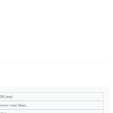
0В (мм)
нного тока Макс.