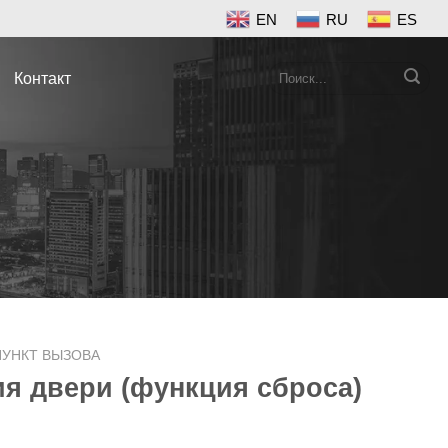
EN
RU
ES
Search
Контакт
for:
ПУНКТ ВЫЗОВА
ия двери (функция сброса)