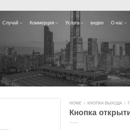
Случай
Коммерция
Услуга
видео
О нас
HOME
/
КНОПКА ВЫХОДА
/
Кнопка открыт