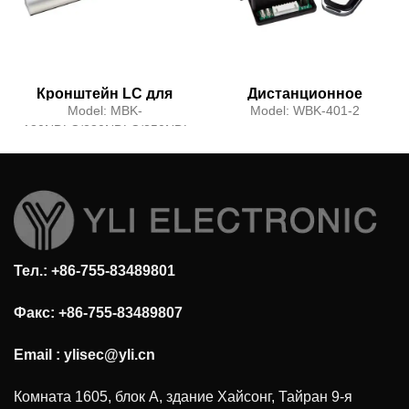
Кронштейн LC для
Дистанционное
двойной двери,
управление
Model:
MBK-
Model:
WBK-401-2
открывающейся
180NDLC/280NDLC/350NDLC
наружу
Тел.: +86-755-83489801
Факс: +86-755-83489807
Email :
ylisec@yli.cn
Комната 1605, блок А, здание Хайсонг, Тайран 9-я