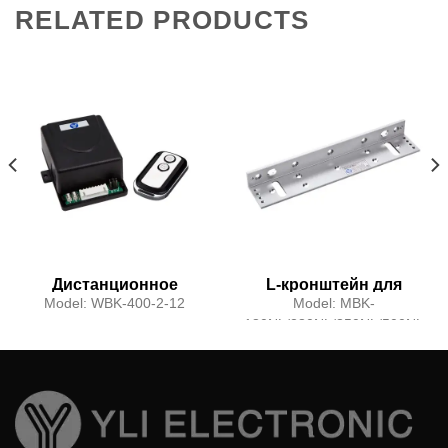
RELATED PRODUCTS
Дистанционное
L-кронштейн для
управление
двери,
Model:
WBK-400-2-12
Model:
MBK-
открывающейся
180NL/280NL/350NL/500NL
наружу