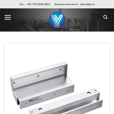
Skip
Тел. : +86 755-8348-9801
Электронная почта :
ylisec@yli.cn
to
content