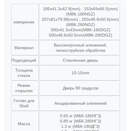
185x41.3x42.9(mm) ; 153x69x66.5(mm)
(MBK-180NGZ)
207x81x79.98(mm) ; 250x48.8x50.6(mm)
измерение
(MBK-280NGZ)
390x41.3x43mm(MBK-180DGZ)
500x48.8x50.5mm(MBK-280DGZ)
Высокопрочный алюминий,
Материал
пескоструйная обработка
Подходящий
Стеклянная дверь
Толщина
10-15mm
стекла
Режим
Дверь 90 градусов
открытия
Готово для
Анодированный алюминий
Shell
0,65 кг (МБК-180НГЗ)
0,89 кг (МБК-280НГЗ)
Масса
1,3 кг (МБК-180ДГЗ)