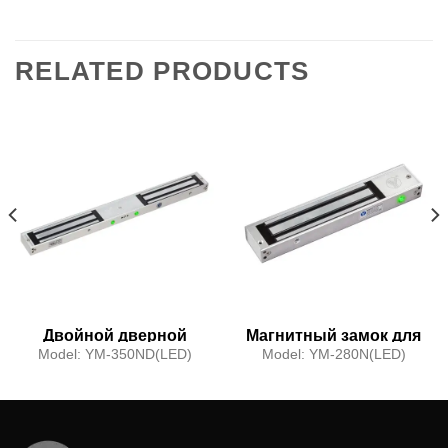
RELATED PRODUCTS
Двойной дверной
Магнитный замок для
магнитный замок
одной двери
Model:
YM-350ND(LED)
Model:
YM-280N(LED)
(светодиод)
(светодиодный)