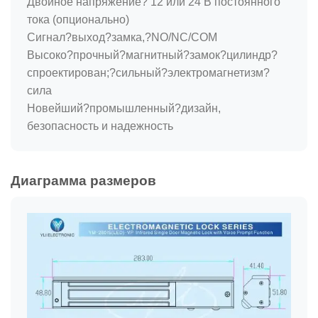
Двойное напряжение? 12 или 24 В постоянного
тока (опционально)
Сигнал?выход?замка,?NO/NC/COM
Высоко?прочный?магнитный?замок?цилиндр?
спроектирован;?сильный?электромагнетизм?
сила
Новейший?промышленный?дизайн,
безопасность и надежность
Диаграмма размеров