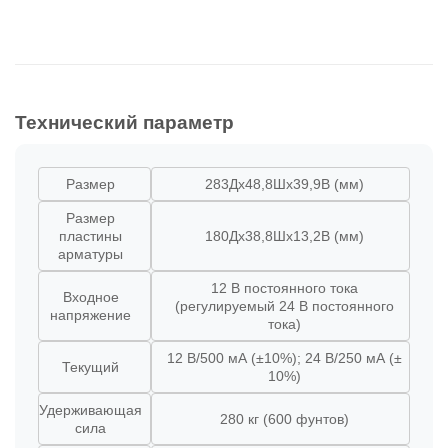
Технический параметр
Размер
283Дx48,8Шx39,9В (мм)
Размер
пластины
180Дx38,8Шx13,2В (мм)
арматуры
12 В постоянного тока
Входное
(регулируемый 24 В постоянного
напряжение
тока)
12 В/500 мА (±10%); 24 В/250 мА (±
Текущий
10%)
Удерживающая
280 кг (600 фунтов)
сила