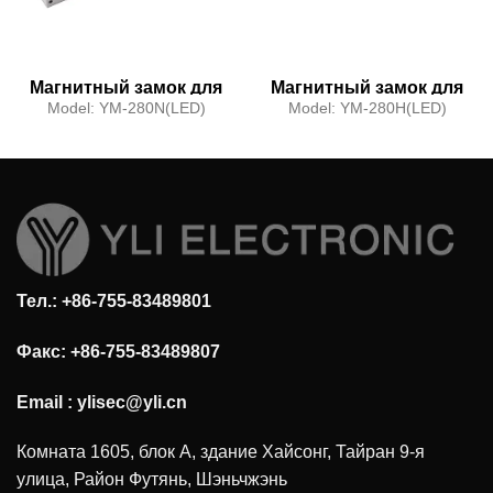
Магнитный замок для
Магнитный замок для
одной двери
одной двери, 280 кг
Model:
YM-280N(LED)
Model:
YM-280H(LED)
(светодиодный)
(портативный)
Тел.: +86-755-83489801
Факс: +86-755-83489807
Email :
ylisec@yli.cn
Комната 1605, блок А, здание Хайсонг, Тайран 9-я
улица, Район Футянь, Шэньчжэнь