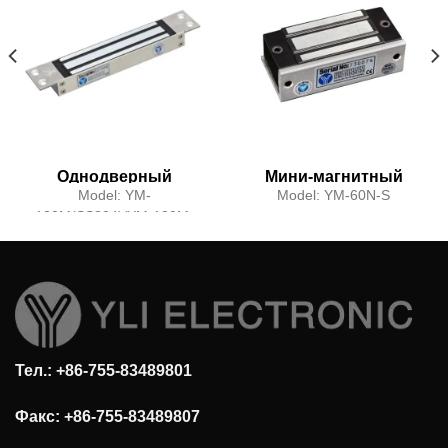
Однодверный
Мини-магнитный
магнитный замок с
замок для одной
Model:
YM-
Model:
YM-60N-S
сигналом
двери с сигнальным
180M(SS304)/YM-180M-
выходом
S(SS304)
Тел.: +86-755-83489801
Факс: +86-755-83489807