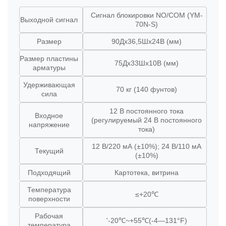
Сигнал блокировки NO/COM (YM-
Выходной сигнал
70N-S)
Размер
90Дx36,5Шx24В (мм)
Размер пластины
75Дx33Шx10В (мм)
арматуры
Удерживающая
70 кг (140 фунтов)
сила
12 В постоянного тока
Входное
(регулируемый 24 В постоянного
напряжение
тока)
12 В/220 мА (±10%); 24 В/110 мА
Текущий
(±10%)
Подходящий
Картотека, витрина
Температура
≤+20℃
поверхности
Рабочая
'-20℃~+55℃(-4—131°F)
температура