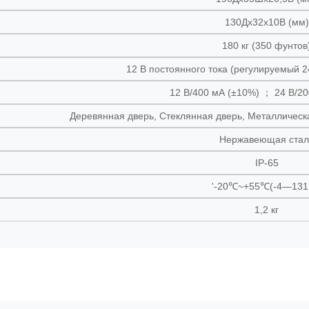
130Дx32x10В (мм)
180 кг (350 фунтов
12 В постоянного тока (регулируемый 2
12 В/400 мА (±10%) ； 24 В/2
Деревянная дверь, Стеклянная дверь, Металлическ
Нержавеющая стал
IP-65
'-20℃~+55℃(-4—131
1,2 кг