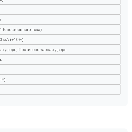
)
4 В постоянного тока)
00 мА (±10%)
ая дверь, Противопожарная дверь
ь
°F)