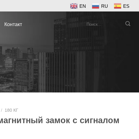
EN
RU
ES
Search
Контакт
for:
/
180 КГ
агнитный замок с сигналом