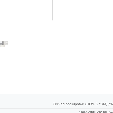
Сигнал блокировки (НО/НЗ/КОМ)(Y
196Дx35Шx20,5В (м