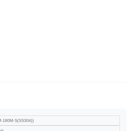
M-180M-S(SS304))
м)