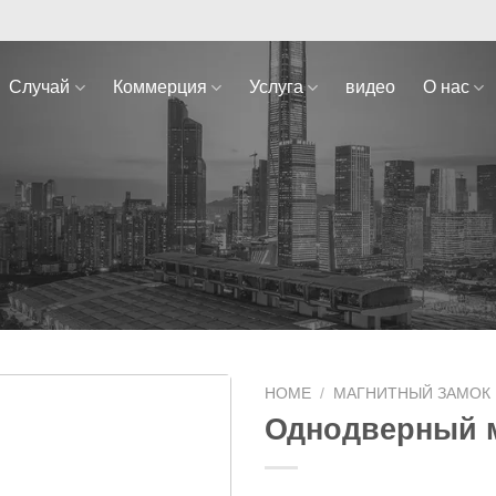
Случай
Коммерция
Услуга
видео
О нас
HOME
/
МАГНИТНЫЙ ЗАМОК
Однодверный м