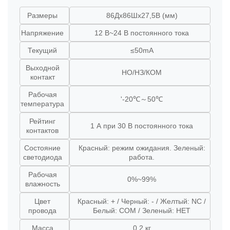
Размеры
86Дx86Шx27,5В (мм)
Напряжение
12 В~24 В постоянного тока
Текущий
≤50mA
Выходной
НО/НЗ/КОМ
контакт
Рабочая
'-20℃～50℃
температура
Рейтинг
1 А при 30 В постоянного тока
контактов
Состояние
Красный: режим ожидания. Зеленый:
светодиода
работа.
Рабочая
0%~99%
влажность
Цвет
Красный: + / Черный: - / Желтый: NC /
провода
Белый: COM / Зеленый: НЕТ
Масса
0,2 кг