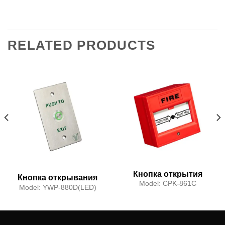
RELATED PRODUCTS
Кнопка открытия
Кнопка открывания
двери (функция
Model:
CPK-861C
двери
Model:
YWP-880D(LED)
сброса)
(водонепроницаемая)