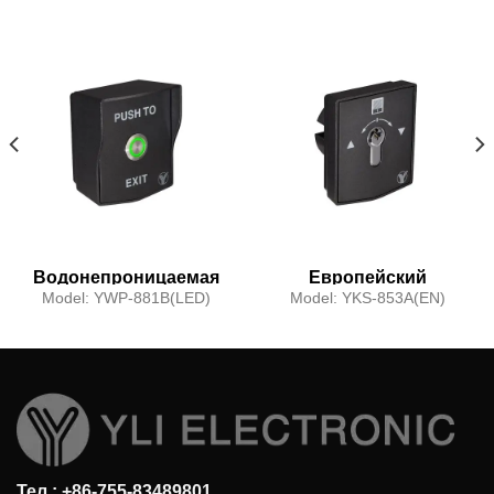
Водонепроницаемая
Европейский
кнопка выхода
стандарт
Model:
YWP-881B(LED)
Model:
YKS-853A(EN)
европейского
водонепроницаемый
стандарта
ключевой
переключатель для
рулонной двери
Тел.: +86-755-83489801