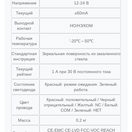
Напряжение
12-24 В
Текущий
≤60mA
Выходной
НО/НЗ/КОМ
контакт
Рабочая
'-20℃～50℃
температура
Стандартная
Зеркальная поверхность из закаленного
инструкция
стекла
Текущий
1 А при 30 В постоянного тока
рейтинг
Состояние
Красный: режим ожидания. Зеленый:
светодиода
работа.
Красный: положительный / Черный:
Цвет
отрицательный / Желтый: NC / Белый:
провода
COM / Зеленый: НЕТ
Масса
0,2 кг
CE-EMC CE-LVD FCC-VOC REACH