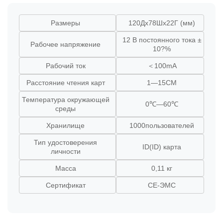
Размеры
120Дx78Шx22Г (мм)
12 В постоянного тока ±
Рабочее напряжение
10?%
Рабочий ток
＜100mA
Расстояние чтения карт
1—15CM
Температура окружающей
0℃—60℃
среды
Хранилище
1000пользователей
Тип удостоверения
ID(ID) карта
личности
Масса
0,11 кг
Сертификат
CE-ЭМС