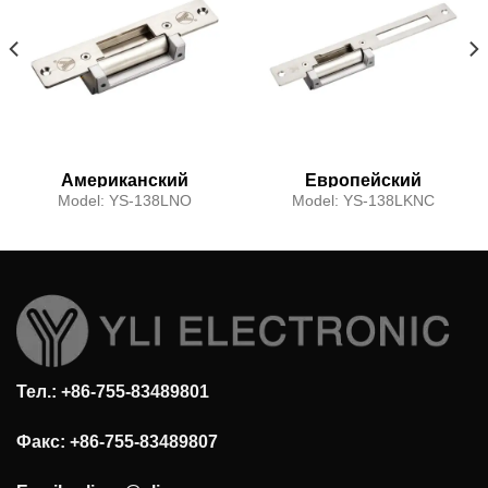
Американский
Европейский
электрический удар
электрический удар
Model:
YS-138LNO
Model:
YS-138LKNC
длинного типа
длинного типа
Тел.: +86-755-83489801
Факс: +86-755-83489807